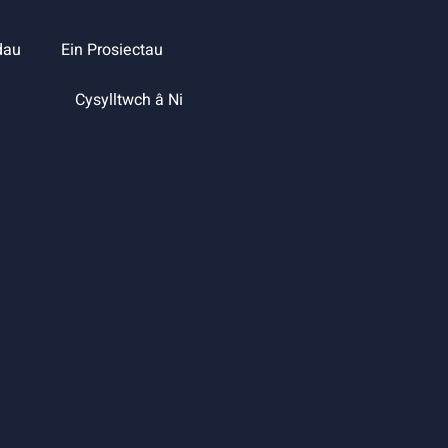
dau
Ein Prosiectau
Cysylltwch â Ni