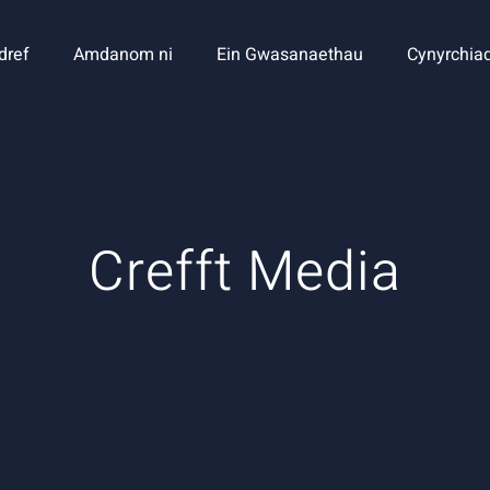
dref
Amdanom ni
Ein Gwasanaethau
Cynyrchia
Crefft Media