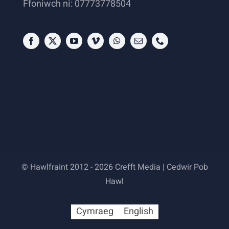
Ffoniwch ni: 07773778504
© Hawlfraint 2012 - 2026 Crefft Media | Cedwir Pob
Hawl
Cymraeg
English