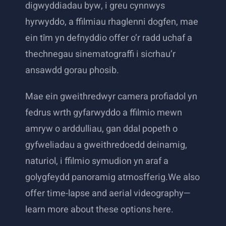
digwyddiadau byw, i greu cynnwys
hyrwyddo, a ffilmiau rhaglenni dogfen, mae
ein tîm yn defnyddio offer o’r radd uchaf a
thechnegau sinematograffi i sicrhau’r
ansawdd gorau phosib.
Mae ein gweithredwyr camera profiadol yn
fedrus wrth gyfarwyddo a ffilmio mewn
amryw o arddulliau, gan ddal popeth o
gyfweliadau a gweithredoedd deinamig,
naturiol, i ffilmio symudion yn araf a
golygfeydd panoramig atmosfferig.We also
offer time-lapse and aerial videography—
learn more about these options here.