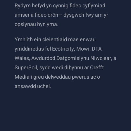
Rydym hefyd yn cynnig fideo cyflymiad
amser a fideo drôn— dysgwch fwy am yr
opsiynau hyn yma.
Ymhlith ein cleientiaid mae enwau
ymddiriedus fel Ecotricity, Mowi, DTA
Wales, Awdurdod Datgomisiynu Niwclear, a
SuperSoil, sydd wedi dibynnu ar Crefft
Media i greu delweddau pwerus ac o
ansawdd uchel.