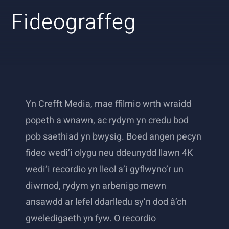
Fideograffeg
English
Yn Crefft Media, mae ffilmio wrth wraidd
popeth a wnawn, ac rydym yn credu bod
pob saethiad yn bwysig. Boed angen pecyn
fideo wedi’i olygu neu ddeunydd llawn 4K
wedi’i recordio yn lleol a’i gyflwyno’r un
diwrnod, rydym yn arbenigo mewn
ansawdd ar lefel ddarlledu sy’n dod â’ch
gweledigaeth yn fyw. O recordio