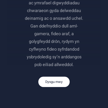
ac ymrafael digwyddiadau
chwaraeon gyda delweddau
deinamig ac o ansawdd uchel.
Gan ddefnyddio dull aml-
gamera, fideo araf, a
golygfeydd drôn, rydym yn
cyflwyno fideo syfrdandod
ysbrydoledig sy’n arddangos
pob eiliad allweddol.
Dysgu mwy