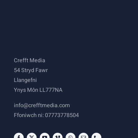
Crefft Media
54 Stryd Fawr
Llangefni
Ynys Môn LL777NA
info@crefftmedia.com
Ffoniwch ni: 07773778504