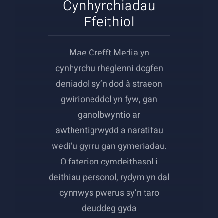
Cynhyrchiadau
Ffeithiol
Mae Crefft Media yn
cynhyrchu rheglenni dogfen
deniadol sy’n dod â straeon
gwirioneddol yn fyw, gan
ganolbwyntio ar
awthentigrwydd a naratifau
wedi’u gyrru gan gymeriadau.
O faterion cymdeithasol i
deithiau personol, rydym yn dal
cynnwys pwerus sy’n taro
deuddeg gyda