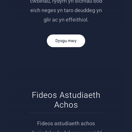
cwblhau, rydym yn sicrhau bod
eich neges yn taro deuddeg yn
glir ac yn effeithiol.
Dysgu mwy
Fideos Astudiaeth
Achos
Fideos astudiaeth achos