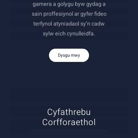
gamera a golygu byw gydag a
sain proffesiynol ar gyfer fideo
terfynol atyniadaol sy’n cadw
sylw eich cynulleidfa.
Dysgu mwy
Cyfathrebu
Corfforaethol