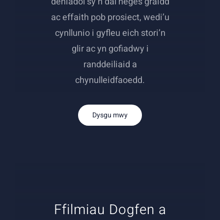
deniadol sy’n dal neges graidd
ac effaith pob prosiect, wedi’u
cynllunio i gyfleu eich stori’n
glir ac yn gofiadwy i
randdeiliaid a
chynulleidfaoedd.
Dysgu mwy
Ffilmiau Dogfen a