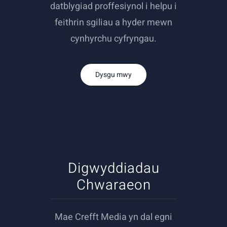
datblygiad proffesiynol i helpu i
feithrin sgiliau a hyder mewn
cynhyrchu cyfryngau.
Dysgu mwy
Digwyddiadau
Chwaraeon
Mae Crefft Media yn dal egni