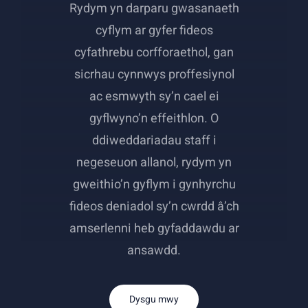
Rydym yn darparu gwasanaeth
cyflym ar gyfer fideos
cyfathrebu corfforaethol, gan
sicrhau cynnwys proffesiynol
ac esmwyth sy’n cael ei
gyflwyno’n effeithlon. O
ddiweddariadau staff i
negeseuon allanol, rydym yn
gweithio’n gyflym i gynhyrchu
fideos deniadol sy’n cwrdd â’ch
amserlenni heb gyfaddawdu ar
ansawdd.
Dysgu mwy