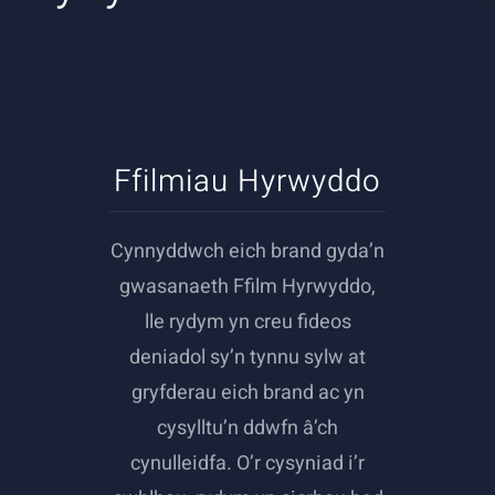
English
Ffilmiau Hyrwyddo
Cynnyddwch eich brand gyda’n
gwasanaeth Ffilm Hyrwyddo,
lle rydym yn creu fideos
deniadol sy’n tynnu sylw at
gryfderau eich brand ac yn
cysylltu’n ddwfn â’ch
cynulleidfa. O’r cysyniad i’r