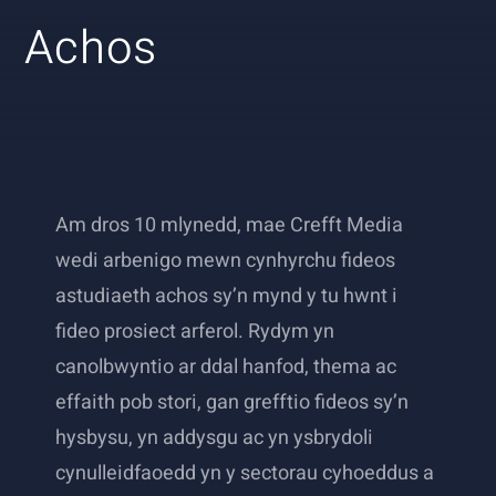
Achos
English
Am dros 10 mlynedd, mae Crefft Media
wedi arbenigo mewn cynhyrchu fideos
astudiaeth achos sy’n mynd y tu hwnt i
fideo prosiect arferol. Rydym yn
canolbwyntio ar ddal hanfod, thema ac
effaith pob stori, gan grefftio fideos sy’n
hysbysu, yn addysgu ac yn ysbrydoli
cynulleidfaoedd yn y sectorau cyhoeddus a