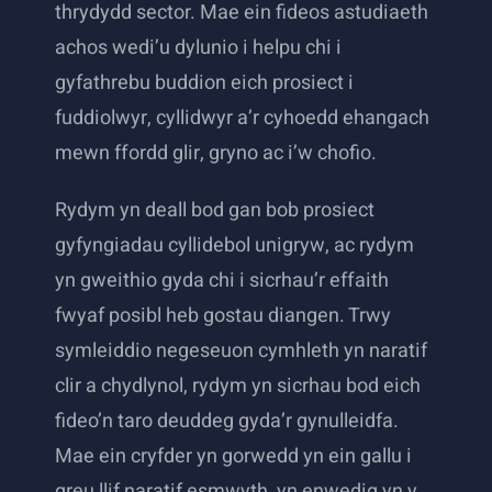
thrydydd sector. Mae ein fideos astudiaeth
achos wedi’u dylunio i helpu chi i
gyfathrebu buddion eich prosiect i
fuddiolwyr, cyllidwyr a’r cyhoedd ehangach
mewn ffordd glir, gryno ac i’w chofio.
Rydym yn deall bod gan bob prosiect
gyfyngiadau cyllidebol unigryw, ac rydym
yn gweithio gyda chi i sicrhau’r effaith
fwyaf posibl heb gostau diangen. Trwy
symleiddio negeseuon cymhleth yn naratif
clir a chydlynol, rydym yn sicrhau bod eich
fideo’n taro deuddeg gyda’r gynulleidfa.
Mae ein cryfder yn gorwedd yn ein gallu i
greu llif naratif esmwyth, yn enwedig yn y