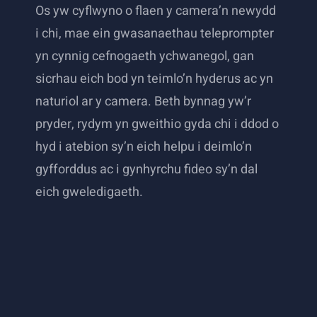
Os yw cyflwyno o flaen y camera’n newydd
i chi, mae ein gwasanaethau teleprompter
yn cynnig cefnogaeth ychwanegol, gan
sicrhau eich bod yn teimlo’n hyderus ac yn
naturiol ar y camera. Beth bynnag yw’r
pryder, rydym yn gweithio gyda chi i ddod o
hyd i atebion sy’n eich helpu i deimlo’n
gyfforddus ac i gynhyrchu fideo sy’n dal
eich gweledigaeth.