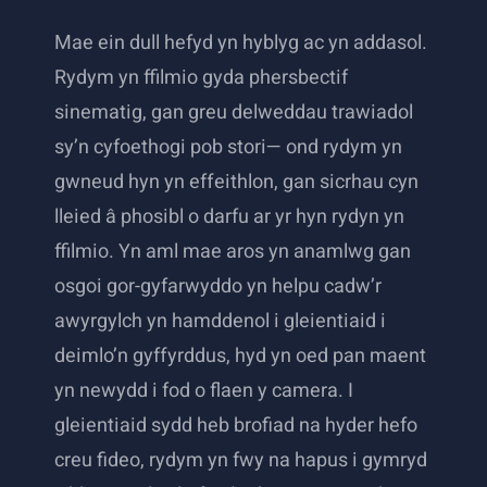
Mae ein dull hefyd yn hyblyg ac yn addasol.
Rydym yn ffilmio gyda phersbectif
sinematig, gan greu delweddau trawiadol
sy’n cyfoethogi pob stori— ond rydym yn
gwneud hyn yn effeithlon, gan sicrhau cyn
lleied â phosibl o darfu ar yr hyn rydyn yn
ffilmio. Yn aml mae aros yn anamlwg gan
osgoi gor-gyfarwyddo yn helpu cadw’r
awyrgylch yn hamddenol i gleientiaid i
deimlo’n gyffyrddus, hyd yn oed pan maent
yn newydd i fod o flaen y camera. I
gleientiaid sydd heb brofiad na hyder hefo
creu fideo, rydym yn fwy na hapus i gymryd