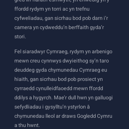
ffordd rydym yn torri ac yn trefnu
cyfweliadau, gan sicrhau bod pob darn i’r
camera yn cydweddu’n berffaith gyda’r
stori.
Fel siaradwyr Cymraeg, rydym yn arbenigo
mewn creu cynnwys dwyieithog sy’n taro
deuddeg gyda chymunedau Cymraeg eu
hiaith, gan sicrhau bod pob prosiect yn
cyrraedd cynulleidfaoedd mewn ffordd
ddilys a hygyrch. Mae’r dull hwn yn galluogi
sefydliadau i gysylltu’n ystyrlon â
chymunedau lleol ar draws Gogledd Cymru
a thu hwnt.