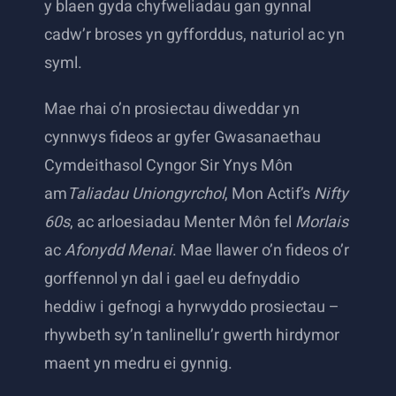
y blaen gyda chyfweliadau gan gynnal
cadw’r broses yn gyfforddus, naturiol ac yn
syml.
Mae rhai o’n prosiectau diweddar yn
cynnwys fideos ar gyfer Gwasanaethau
Cymdeithasol Cyngor Sir Ynys Môn
am
Taliadau Uniongyrchol
, Mon Actif’s
Nifty
60s
, ac arloesiadau Menter Môn fel
Morlais
ac
Afonydd Menai
. Mae llawer o’n fideos o’r
gorffennol yn dal i gael eu defnyddio
heddiw i gefnogi a hyrwyddo prosiectau –
rhywbeth sy’n tanlinellu’r gwerth hirdymor
maent yn medru ei gynnig.